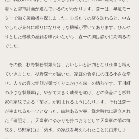
着々と都市計画が進んでいるのがわかります。森一は、早速モー
ターで動く製麺機を探しました。心当たりの店を訪ねると、中古
でしたが充分に頼りになりそうな機械が置いてあります。ひんや
りとした機械の感触を味わいながら、森一の胸は静かに高鳴るの
でした。
その後、杉野製粉製麺所は、おいしいと評判となり仕事も増え
ていきました。杉野森一が描いた、家庭の食卓にのぼる小さな幸
せ。人々の喜ぶ笑顔が麺づくりにかける森一の情熱です。下川町
の小さな製麺屋は、やがて大きく成長を遂げ、どの商品にも杉野
家の家紋である「菊水」が刻まれるようになります。それは森一
が生まれるルーツとなった、由緒あるお寺、鎌倉時代に建立され
た「蓮照寺」。天皇家にゆかりを持つお寺として天皇家の菊の御
紋を、杉野家には「菊水」の家紋を与えられたことに由来しま