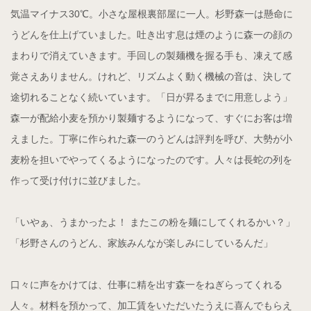
気温マイナス30℃。小さな屋根裏部屋に一人。杉野森一は懸命に
うどんを仕上げていました。吐き出す息は煙のように森一の顔の
まわりで消えていきます。手回しの製麺機を握る手も、凍えて感
覚さえありません。けれど、リズムよく動く機械の音は、決して
途切れることなく続いています。「日が昇るまでに用意しよう」
森一が配給小麦を預かり製麺するようになって、すぐにお客は増
えました。丁寧に作られた森一のうどんは評判を呼び、大勢が小
麦粉を担いでやってくるようになったのです。人々は長蛇の列を
作って受け付けに並びました。
「いやぁ、うまかったよ！ またこの粉を麺にしてくれるかい？」
「杉野さんのうどん、家族みんなが楽しみにしているんだ」
口々に声をかけては、仕事に精を出す森一をねぎらってくれる
人々。材料を預かって、加工賃をいただいたうえに喜んでもらえ