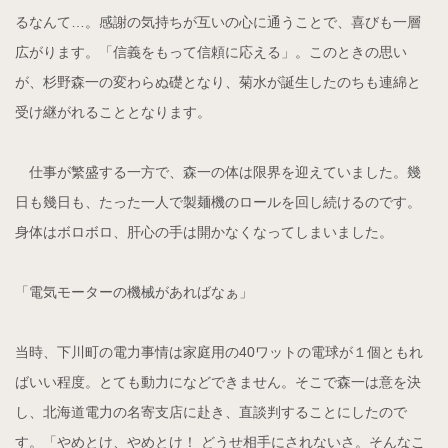
るなんて…。感謝の気持ちが互いの心に通うことで、喜びも一層
広がります。「信義をもって信頼に応える」。このときの思い
が、杉野森一の変わらぬ礎となり、菊水が誕生したのちも連綿と
受け継がれることとなります。
仕事が繁盛する一方で、森一の体は限界を迎えていました。幾
日も幾日も、たった一人で製麺機のロールを回し続けるのです。
身体はボロボロ、肝心の手は開かなくなってしまいました。
「電気モーターの機械があればなぁ」
当時、下川町の電力事情は家庭用の40ワットの電球が１個ともれ
ばいい程度。とても動力になどできません。そこで森一は意を決
し、北海道電力の名寄支店に赴き、直談判することにしたので
す。「やめとけ、やめとけ！ どうせ相手にされないさ。そんなこ