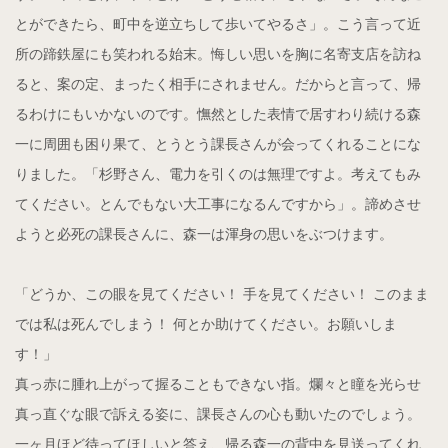
とができたら、町中を逆立ちして歩いてやるさ」。こう言って近
所の蹄鉄屋にも笑われる始末。悔しい思いを胸に名寄支店を訪ね
ると、案の定、まったく相手にされません。だからと言って、帰
るわけにもいかないのです。憮然とした表情で居すわり続ける森
一に周囲も困り果て、とうとう課長さんが会ってくれることにな
りました。「杉野さん、電力を引くのは無理ですよ。考えてもみ
てください。とんでもない大工事になるんですから」。諦めさせ
ようと必死の課長さんに、森一は渾身の思いをぶつけます。
「どうか、この眼を見てください！ 手を見てください！ このまま
では私は死んでしまう！ 何とか助けてください。お願いしま
す！」
真っ赤に腫れ上がって握ることもできない指。爛々と瞳を光らせ
真っ直ぐな眼で訴える姿に、課長さんの心も動いたのでしょう。
一ヶ月ほど待ってほしいと答え、帰る森一の背中を見送ってくれ