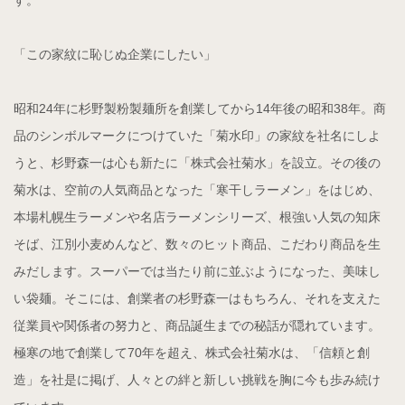
す。
「この家紋に恥じぬ企業にしたい」
昭和24年に杉野製粉製麺所を創業してから14年後の昭和38年。商
品のシンボルマークにつけていた「菊水印」の家紋を社名にしよ
うと、杉野森一は心も新たに「株式会社菊水」を設立。その後の
菊水は、空前の人気商品となった「寒干しラーメン」をはじめ、
本場札幌生ラーメンや名店ラーメンシリーズ、根強い人気の知床
そば、江別小麦めんなど、数々のヒット商品、こだわり商品を生
みだします。スーパーでは当たり前に並ぶようになった、美味し
い袋麺。そこには、創業者の杉野森一はもちろん、それを支えた
従業員や関係者の努力と、商品誕生までの秘話が隠れています。
極寒の地で創業して70年を超え、株式会社菊水は、「信頼と創
造」を社是に掲げ、人々との絆と新しい挑戦を胸に今も歩み続け