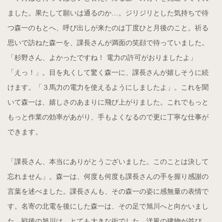
ました。果たして願いは通るのか…。ジリジリとした気持ちで待
つ森一のもとへ、呼び出しが来たのは丁度ひと月後のこと。祈る
思いで訪ねた森一を、課長さんが満面の笑顔で待っていました。
「杉野さん、よかったですね！ 電力の許可がおりましたよ」
「えっ！」。目を丸くして驚く森一に、課長さんが嬉しそうに続
けます。「３馬力の電力を使えるようにしましたよ」。これを聞
いて森一は、嬉しさのあまりに飛び上がりました。これでもっと
もっと作業の効率があがり、手もよくなるので更に丁寧な仕事が
できます。
「課長さん、本当にありがとうございました。このことは決して
忘れません」。森一は、何度も何度も課長さんの手を握り感謝の
言葉を述べました。課長さんも、その森一の姿に感無量の表情で
す。名寄の北電を後にした森一は、その足で旭川へと向かいまし
た。戦後の旭川は、とても大きな街でした。洋風の建物が並び、