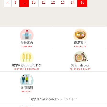
<
1
…
10
11
12
13
14
15
菊水 北の麺ぐるめオンラインストア