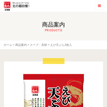
商品案内
PRODUCTS
ホーム
>
商品案内
>
スープ・具材
>
えび天ぷら2枚入