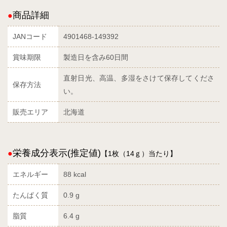
商品詳細
JANコード
4901468-149392
賞味期限
製造日を含み60日間
直射日光、高温、多湿をさけて保存してくださ
保存方法
い。
販売エリア
北海道
栄養成分表示(推定値)
【1枚（14ｇ）当たり】
エネルギー
88 kcal
たんぱく質
0.9 g
脂質
6.4 g