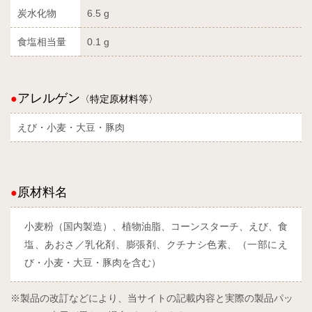
炭水化物
6.5 g
食塩相当量
0.1 g
アレルゲン
〈特定原材料等〉
えび・小麦・大豆・豚肉
原材料名
小麦粉（国内製造）、植物油脂、コーンスターチ、えび、食
塩、あおさ／乳化剤、膨張剤、クチナシ色素、（一部にえ
び・小麦・大豆・豚肉を含む）
※製品の改訂などにより、当サイトの記載内容と実際の製品パッ