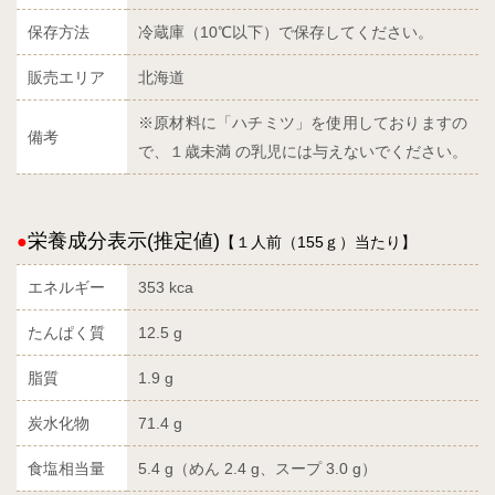
保存方法
冷蔵庫（10℃以下）で保存してください。
販売エリア
北海道
※原材料に「ハチミツ」を使用しておりますの
備考
で、１歳未満 の乳児には与えないでください。
栄養成分表示(推定値)
【１人前（155ｇ）当たり】
エネルギー
353 kca
たんぱく質
12.5 g
脂質
1.9 g
炭水化物
71.4 g
食塩相当量
5.4 g（めん 2.4 g、スープ 3.0 g）