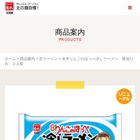
商品案内
PRODUCTS
ホーム
>
商品案内
>
生ラーメン
>
余市りんごのほっぺ冷しラーメン 醤油だ
れ ２人前