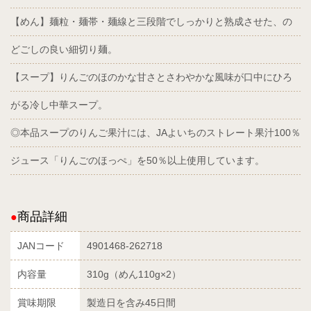
【めん】麺粒・麺帯・麺線と三段階でしっかりと熟成させた、の
どごしの良い細切り麺。
【スープ】りんごのほのかな甘さとさわやかな風味が口中にひろ
がる冷し中華スープ。
◎本品スープのりんご果汁には、JAよいちのストレート果汁100％
ジュース「りんごのほっぺ」を50％以上使用しています。
商品詳細
JANコード
4901468-262718
内容量
310g（めん110g×2）
賞味期限
製造日を含み45日間